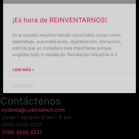
¡Es hora de REINVENTARNOS!
En el pasado muchos habrán escuchado cosas como:
teletrabajo, automatización, digitalización, disrupción,
pero la que yo considero más importante porque
engloba todo lo demás es: Revolución Industrial 4.0
LEER MÁS »
02/02/2020
Contáctenos
cydonia@cydoniatech.com
Lunes – Sabado: 9 am – 6 pm
(506) 4500 4237
(506) 4500 4237